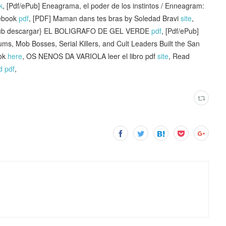
k
, [Pdf/ePub] Eneagrama, el poder de los instintos / Enneagram:
 ebook
pdf
, [PDF] Maman dans tes bras by Soledad Bravi
site
,
pub descargar} EL BOLIGRAFO DE GEL VERDE
pdf
, [Pdf/ePub]
s, Mob Bosses, Serial Killers, and Cult Leaders Built the San
ook
here
, OS NENOS DA VARIOLA leer el libro pdf
site
, Read
d pdf
,