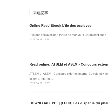
関連記事
Online Read Ebook L'île des esclaves
L'île des esclaves pan Pierre de Marivaux Caractéristiques L
2022.06.28 12:38
Read online: ATSEM et ASEM - Concours externe, 
ATSEM et ASEM - Concours externe, interne, 3e voie et vil
externe, interne, ...
2022.06.28 12:37
DOWNLOAD [PDF] {EPUB} Les disparus du pha