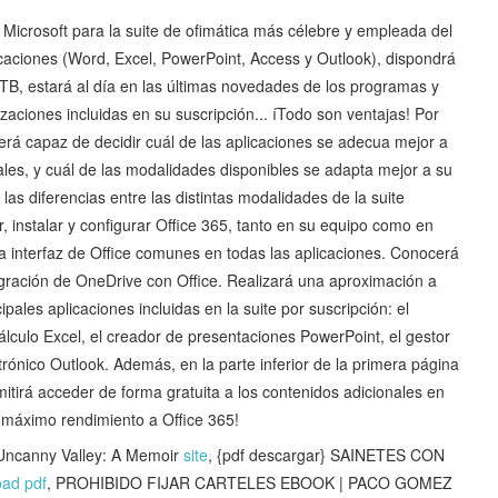
 Microsoft para la suite de ofimática más célebre y empleada del
caciones (Word, Excel, PowerPoint, Access y Outlook), dispondrá
B, estará al día en las últimas novedades de los programas y
aciones incluidas en su suscripción... íTodo son ventajas! Por
, será capaz de decidir cuál de las aplicaciones se adecua mejor a
les, y cuál de las modalidades disponibles se adapta mejor a su
 las diferencias entre las distintas modalidades de la suite
, instalar y configurar Office 365, tanto en su equipo como en
la interfaz de Office comunes en todas las aplicaciones. Conocerá
tegración de OneDrive con Office. Realizará una aproximación a
pales aplicaciones incluidas en la suite por suscripción: el
álculo Excel, el creador de presentaciones PowerPoint, el gestor
rónico Outlook. Además, en la parte inferior de la primera página
mitirá acceder de forma gratuita a los contenidos adicionales en
 máximo rendimiento a Office 365!
canny Valley: A Memoir
site
, {pdf descargar} SAINETES CON
ad pdf
, PROHIBIDO FIJAR CARTELES EBOOK | PACO GOMEZ