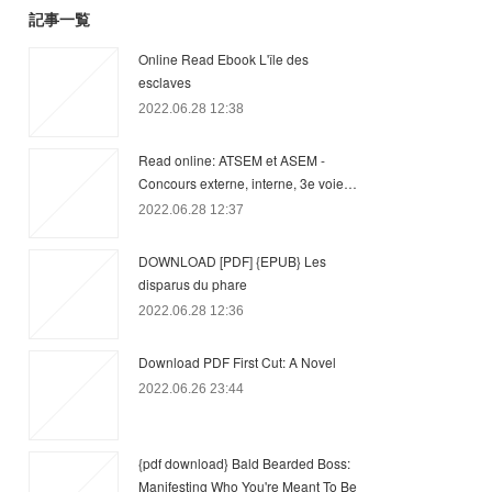
記事一覧
Online Read Ebook L'île des
esclaves
2022.06.28 12:38
Read online: ATSEM et ASEM -
Concours externe, interne, 3e voie…
2022.06.28 12:37
DOWNLOAD [PDF] {EPUB} Les
disparus du phare
2022.06.28 12:36
Download PDF First Cut: A Novel
2022.06.26 23:44
{pdf download} Bald Bearded Boss:
Manifesting Who You're Meant To Be