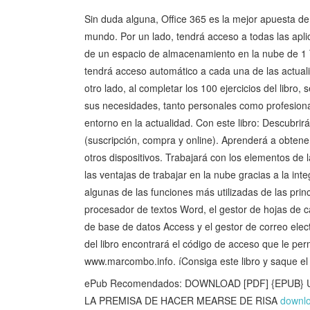
Sin duda alguna, Office 365 es la mejor apuesta de
mundo. Por un lado, tendrá acceso a todas las apli
de un espacio de almacenamiento en la nube de 1 T
tendrá acceso automático a cada una de las actualiz
otro lado, al completar los 100 ejercicios del libro
sus necesidades, tanto personales como profesiona
entorno en la actualidad. Con este libro: Descubrirá
(suscripción, compra y online). Aprenderá a obtener
otros dispositivos. Trabajará con los elementos de 
las ventajas de trabajar en la nube gracias a la in
algunas de las funciones más utilizadas de las princi
procesador de textos Word, el gestor de hojas de c
de base de datos Access y el gestor de correo elect
del libro encontrará el código de acceso que le per
www.marcombo.info. íConsiga este libro y saque el
ePub Recomendados: DOWNLOAD [PDF] {EPUB} Un
LA PREMISA DE HACER MEARSE DE RISA
downlo